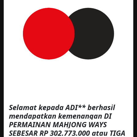
Selamat kepada ADI** berhasil
mendapatkan kemenangan DI
PERMAINAN MAHJONG WAYS
SEBESAR RP 302.773.000 atau TIGA