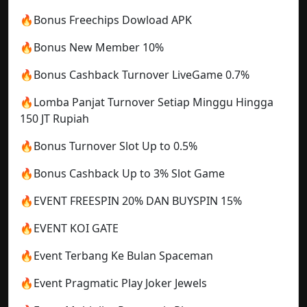
🔥Bonus Freechips Dowload APK
🔥Bonus New Member 10%
🔥Bonus Cashback Turnover LiveGame 0.7%
🔥Lomba Panjat Turnover Setiap Minggu Hingga
150 JT Rupiah
🔥Bonus Turnover Slot Up to 0.5%
🔥Bonus Cashback Up to 3% Slot Game
🔥EVENT FREESPIN 20% DAN BUYSPIN 15%
🔥EVENT KOI GATE
🔥Event Terbang Ke Bulan Spaceman
🔥Event Pragmatic Play Joker Jewels