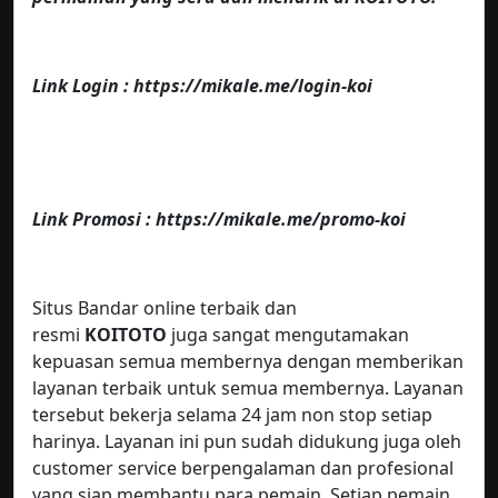
Link Login : https://mikale.me/login-koi
Link Promosi : https://mikale.me/promo-koi
Situs Bandar online terbaik dan
resmi
KOITOTO
juga sangat mengutamakan
kepuasan semua membernya dengan memberikan
layanan terbaik untuk semua membernya. Layanan
tersebut bekerja selama 24 jam non stop setiap
harinya. Layanan ini pun sudah didukung juga oleh
customer service berpengalaman dan profesional
yang siap membantu para pemain. Setiap pemain