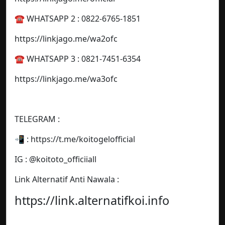
☎️ WHATSAPP 2 : 0822-6765-1851
https://linkjago.me/wa2ofc
☎️ WHATSAPP 3 : 0821-7451-6354
https://linkjago.me/wa3ofc
TELEGRAM :
📲 : https://t.me/koitogelofficial
IG : @koitoto_officiiall
Link Alternatif Anti Nawala :
https://link.alternatifkoi.info