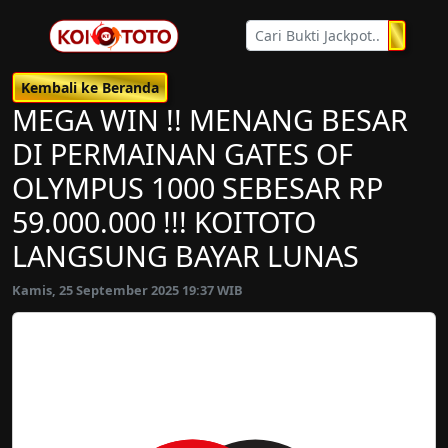
Kembali ke Beranda
MEGA WIN !! MENANG BESAR
DI PERMAINAN GATES OF
OLYMPUS 1000 SEBESAR RP
59.000.000 !!! KOITOTO
LANGSUNG BAYAR LUNAS
Kamis, 25 September 2025 19:37 WIB