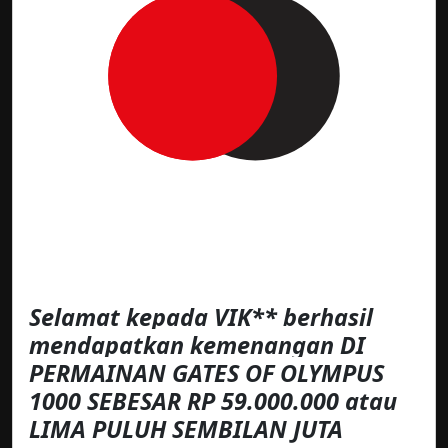
Selamat kepada VIK** berhasil
mendapatkan kemenangan DI
PERMAINAN GATES OF OLYMPUS
1000 SEBESAR RP 59.000.000 atau
LIMA PULUH SEMBILAN JUTA