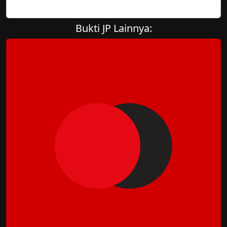
Bukti JP Lainnya: