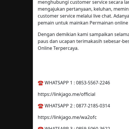
menghubungi customer service secara lang
mengajukan pertanyaan, keluhan, meminta
customer service melalui live chat. Ada
pemain untuk mainkan Permainan online 
Dengan demikian kami sampaikan selama
paus dan ucapan terimakasih sebesar-be
Online Terpercaya.
☎️ WHATSAPP 1 : 0853-5567-2246
https://linkjago.me/official
☎️ WHATSAPP 2 : 0877-2185-0314
https://linkjago.me/wa2ofc
☎️ WHATSAPP 3 : 0859-5060-3622