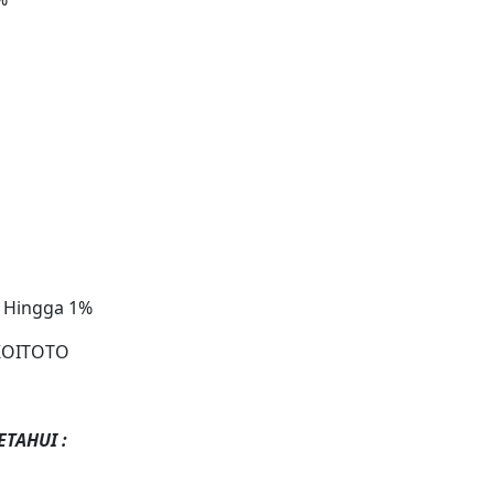
 Hingga 1%
KOITOTO
ETAHUI :