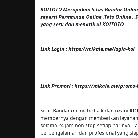
KOITOTO Merupakan Situs Bandar Onlin
seperti Permainan Online ,Toto Online
yang seru dan menarik di KOITOTO.
Link Login : https://mikale.me/login-koi
Link Promosi : https://mikale.me/promo-
Situs Bandar online terbaik dan resmi
KO
membernya dengan memberikan layanan t
selama 24 jam non stop setiap harinya. L
berpengalaman dan profesional yang sia