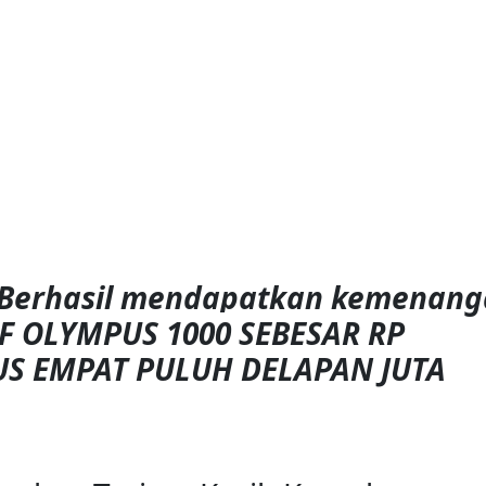
 Berhasil mendapatkan kemenan
F OLYMPUS 1000 SEBESAR RP
TUS EMPAT PULUH DELAPAN JUTA