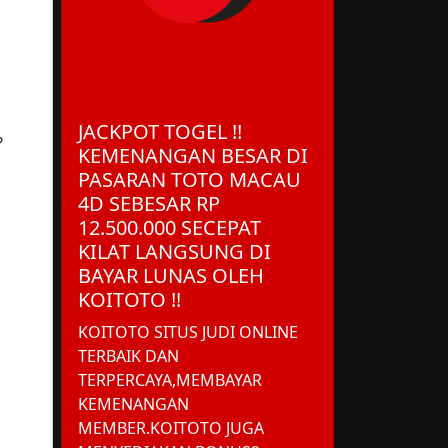
JACKPOT TOGEL !!
?
KEMENANGAN BESAR DI
PASARAN TOTO MACAU
4D SEBESAR RP
12.500.000 SECEPAT
KILAT LANGSUNG DI
BAYAR LUNAS OLEH
KOITOTO !!
KOITOTO SITUS JUDI ONLINE
TERBAIK DAN
TERPERCAYA,MEMBAYAR
KEMENANGAN
MEMBER.KOITOTO JUGA