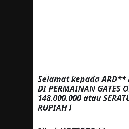
Selamat kepada ARD**
DI PERMAINAN GATES O
148.000.000 atau SERA
RUPIAH !