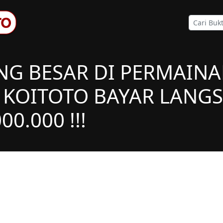
NG BESAR DI PERMAINA
!! KOITOTO BAYAR LAN
0.000 !!!