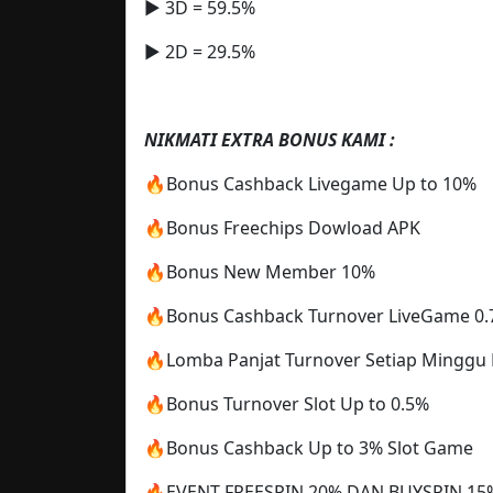
▶️ 3D = 59.5%
▶️ 2D = 29.5%
NIKMATI EXTRA BONUS KAMI :
🔥Bonus Cashback Livegame Up to 10%
🔥Bonus Freechips Dowload APK
🔥Bonus New Member 10%
🔥Bonus Cashback Turnover LiveGame 0
🔥Lomba Panjat Turnover Setiap Minggu 
🔥Bonus Turnover Slot Up to 0.5%
🔥Bonus Cashback Up to 3% Slot Game
🔥EVENT FREESPIN 20% DAN BUYSPIN 15