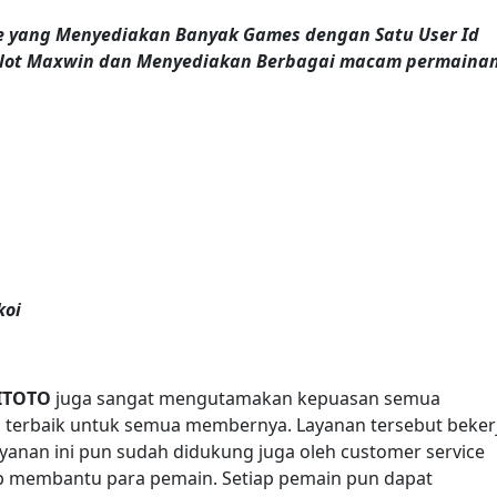
e yang Menyediakan Banyak Games dengan Satu User Id
 , Slot Maxwin dan Menyediakan Berbagai macam permaina
koi
ITOTO
juga sangat mengutamakan kepuasan semua
erbaik untuk semua membernya. Layanan tersebut beker
ayanan ini pun sudah didukung juga oleh customer service
p membantu para pemain. Setiap pemain pun dapat