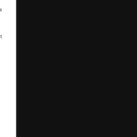
a
t
r