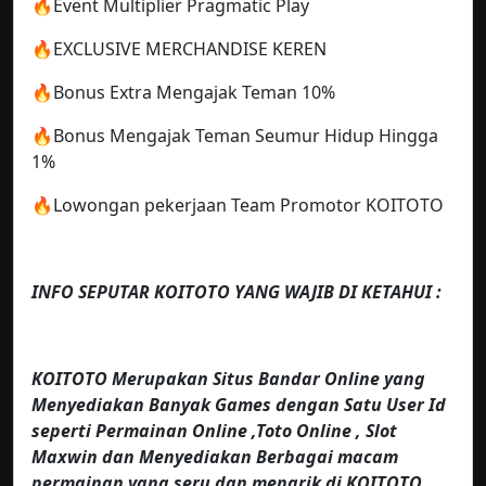
🔥Event Multiplier Pragmatic Play
🔥EXCLUSIVE MERCHANDISE KEREN
🔥Bonus Extra Mengajak Teman 10%
🔥Bonus Mengajak Teman Seumur Hidup Hingga
1%
🔥Lowongan pekerjaan Team Promotor KOITOTO
INFO SEPUTAR KOITOTO YANG WAJIB DI KETAHUI :
KOITOTO Merupakan Situs Bandar Online yang
Menyediakan Banyak Games dengan Satu User Id
seperti Permainan Online ,Toto Online , Slot
Maxwin dan Menyediakan Berbagai macam
permainan yang seru dan menarik di KOITOTO.