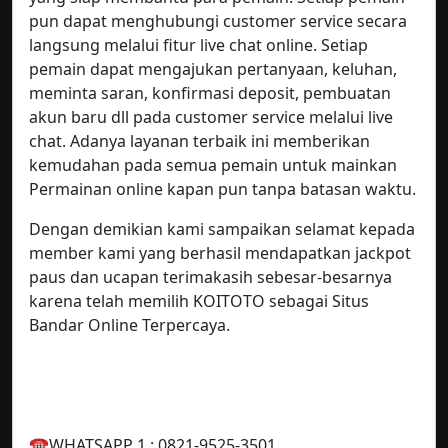
pun dapat menghubungi customer service secara
langsung melalui fitur live chat online. Setiap
pemain dapat mengajukan pertanyaan, keluhan,
meminta saran, konfirmasi deposit, pembuatan
akun baru dll pada customer service melalui live
chat. Adanya layanan terbaik ini memberikan
kemudahan pada semua pemain untuk mainkan
Permainan online kapan pun tanpa batasan waktu.
Dengan demikian kami sampaikan selamat kepada
member kami yang berhasil mendapatkan jackpot
paus dan ucapan terimakasih sebesar-besarnya
karena telah memilih KOITOTO sebagai Situs
Bandar Online Terpercaya.
☎️WHATSAPP 1 : 0821-9525-3501