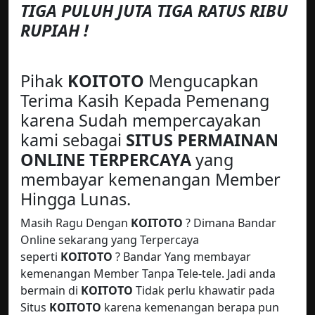
TIGA PULUH JUTA TIGA RATUS RIBU
RUPIAH !
Pihak
KOITOTO
Mengucapkan
Terima Kasih Kepada Pemenang
karena Sudah mempercayakan
kami sebagai
SITUS PERMAINAN
ONLINE TERPERCAYA
yang
membayar kemenangan Member
Hingga Lunas.
Masih Ragu Dengan
KOITOTO
? Dimana Bandar
Online sekarang yang Terpercaya
seperti
KOITOTO
? Bandar Yang membayar
kemenangan Member Tanpa Tele-tele. Jadi anda
bermain di
KOITOTO
Tidak perlu khawatir pada
Situs
KOITOTO
karena kemenangan berapa pun