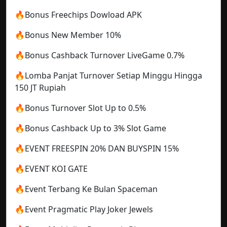
🔥Bonus Freechips Dowload APK
🔥Bonus New Member 10%
🔥Bonus Cashback Turnover LiveGame 0.7%
🔥Lomba Panjat Turnover Setiap Minggu Hingga
150 JT Rupiah
🔥Bonus Turnover Slot Up to 0.5%
🔥Bonus Cashback Up to 3% Slot Game
🔥EVENT FREESPIN 20% DAN BUYSPIN 15%
🔥EVENT KOI GATE
🔥Event Terbang Ke Bulan Spaceman
🔥Event Pragmatic Play Joker Jewels