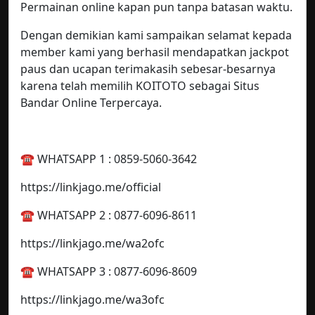
Permainan online kapan pun tanpa batasan waktu.
Dengan demikian kami sampaikan selamat kepada
member kami yang berhasil mendapatkan jackpot
paus dan ucapan terimakasih sebesar-besarnya
karena telah memilih KOITOTO sebagai Situs
Bandar Online Terpercaya.
☎️ WHATSAPP 1 : 0859-5060-3642
https://linkjago.me/official
☎️ WHATSAPP 2 : 0877-6096-8611
https://linkjago.me/wa2ofc
☎️ WHATSAPP 3 : 0877-6096-8609
https://linkjago.me/wa3ofc