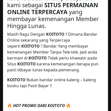
kami sebagai
SITUS PERMAINAN
ONLINE TERPERCAYA
yang
membayar kemenangan Member
Hingga Lunas.
Masih Ragu Dengan
KOITOTO
? Dimana Bandar
Online sekarang yang Terpercaya
seperti
KOITOTO
? Bandar Yang membayar
kemenangan Member Tanpa Tele-tele. Jadi anda
bermain di
KOITOTO
Tidak perlu khawatir pada
Situs
KOITOTO
karena kemenangan berapa pun
pasti dibayar lunas kepada pemenang.
KOITOTO
Bukan bandar online kaleng – kaleng
bosku tapi Pasti Bayar !!
🔥
HOT PROMO DARI KOITOTO
🔥