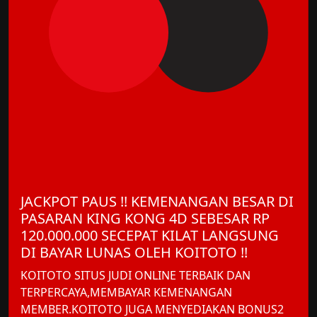
JACKPOT PAUS !! KEMENANGAN BESAR DI
PASARAN KING KONG 4D SEBESAR RP
120.000.000 SECEPAT KILAT LANGSUNG
DI BAYAR LUNAS OLEH KOITOTO !!
KOITOTO SITUS JUDI ONLINE TERBAIK DAN
TERPERCAYA,MEMBAYAR KEMENANGAN
MEMBER.KOITOTO JUGA MENYEDIAKAN BONUS2