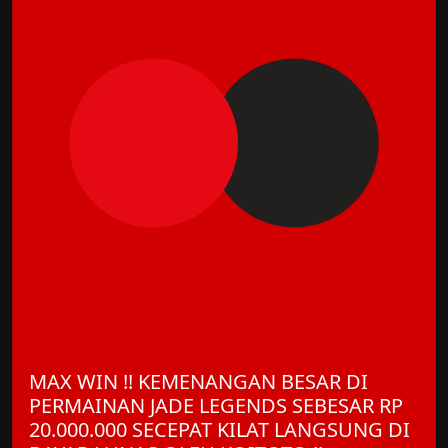
MAX WIN !! KEMENANGAN BESAR DI
PERMAINAN JADE LEGENDS SEBESAR RP
20.000.000 SECEPAT KILAT LANGSUNG DI