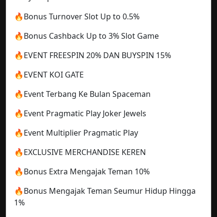
🔥Bonus Turnover Slot Up to 0.5%
🔥Bonus Cashback Up to 3% Slot Game
🔥EVENT FREESPIN 20% DAN BUYSPIN 15%
🔥EVENT KOI GATE
🔥Event Terbang Ke Bulan Spaceman
🔥Event Pragmatic Play Joker Jewels
🔥Event Multiplier Pragmatic Play
🔥EXCLUSIVE MERCHANDISE KEREN
🔥Bonus Extra Mengajak Teman 10%
🔥Bonus Mengajak Teman Seumur Hidup Hingga
1%