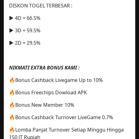
DISKON TOGEL TERBESAR :
▶️ 4D = 66.5%
▶️ 3D = 59.5%
▶️ 2D = 29.5%
NIKMATI EXTRA BONUS KAMI :
🔥Bonus Cashback Livegame Up to 10%
🔥Bonus Freechips Dowload APK
🔥Bonus New Member 10%
🔥Bonus Cashback Turnover LiveGame 0.7%
🔥Lomba Panjat Turnover Setiap Minggu Hingga
150 JT Rupiah