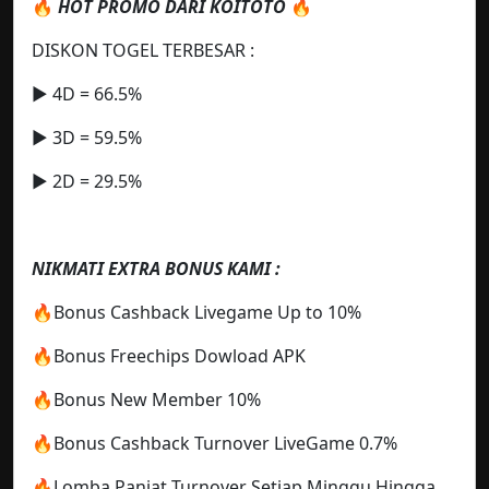
🔥
HOT PROMO DARI KOITOTO
🔥
DISKON TOGEL TERBESAR :
▶️ 4D = 66.5%
▶️ 3D = 59.5%
▶️ 2D = 29.5%
NIKMATI EXTRA BONUS KAMI :
🔥Bonus Cashback Livegame Up to 10%
🔥Bonus Freechips Dowload APK
🔥Bonus New Member 10%
🔥Bonus Cashback Turnover LiveGame 0.7%
🔥Lomba Panjat Turnover Setiap Minggu Hingga