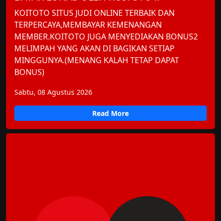
KOITOTO SITUS JUDI ONLINE TERBAIK DAN
TERPERCAYA,MEMBAYAR KEMENANGAN
MEMBER.KOITOTO JUGA MENYEDIAKAN BONUS2
MELIMPAH YANG AKAN DI BAGIKAN SETIAP
MINGGUNYA.(MENANG KALAH TETAP DAPAT
BONUS)
Sabtu, 08 Agustus 2026
Read More