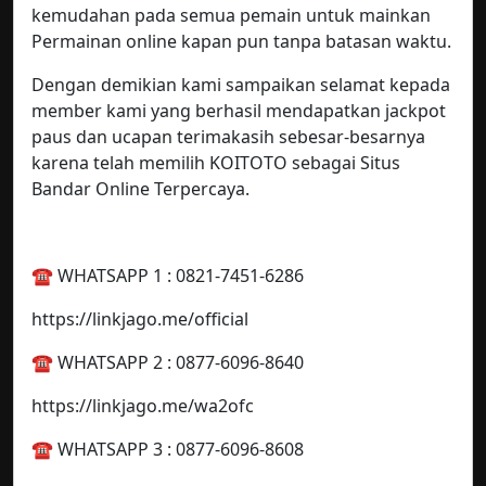
kemudahan pada semua pemain untuk mainkan
Permainan online kapan pun tanpa batasan waktu.
Dengan demikian kami sampaikan selamat kepada
member kami yang berhasil mendapatkan jackpot
paus dan ucapan terimakasih sebesar-besarnya
karena telah memilih KOITOTO sebagai Situs
Bandar Online Terpercaya.
☎️ WHATSAPP 1 : 0821-7451-6286
https://linkjago.me/official
☎️ WHATSAPP 2 : 0877-6096-8640
https://linkjago.me/wa2ofc
☎️ WHATSAPP 3 : 0877-6096-8608