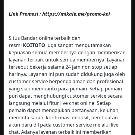
Link Promosi : https://mikale.me/promo-koi
Situs Bandar online terbaik dan
resmi
KOITOTO
juga sangat mengutamakan
kepuasan semua membernya dengan memberikan
layanan terbaik untuk semua membernya. Layanan
tersebut bekerja selama 24 jam non stop setiap
harinya. Layanan ini pun sudah didukung juga oleh
customer service berpengalaman dan profesional
yang siap membantu para pemain. Setiap pemain
pun dapat menghubungi customer service secara
langsung melalui fitur live chat online. Setiap
pemain dapat mengajukan pertanyaan, keluhan,
meminta saran, konfirmasi deposit, pembuatan
akun baru dll pada customer service melalui live
chat. Adanya layanan terbaik ini memberikan