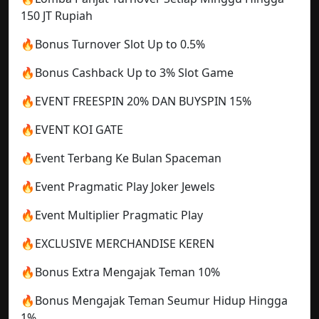
150 JT Rupiah
🔥Bonus Turnover Slot Up to 0.5%
🔥Bonus Cashback Up to 3% Slot Game
🔥EVENT FREESPIN 20% DAN BUYSPIN 15%
🔥EVENT KOI GATE
🔥Event Terbang Ke Bulan Spaceman
🔥Event Pragmatic Play Joker Jewels
🔥Event Multiplier Pragmatic Play
🔥EXCLUSIVE MERCHANDISE KEREN
🔥Bonus Extra Mengajak Teman 10%
🔥Bonus Mengajak Teman Seumur Hidup Hingga
1%