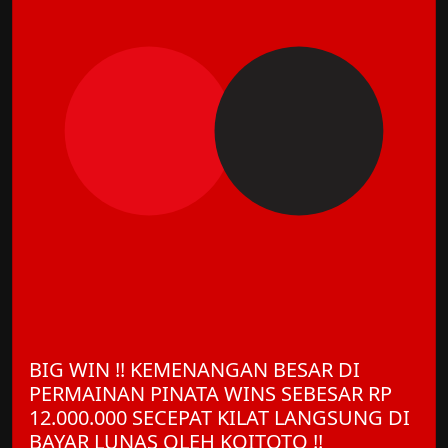
BIG WIN !! KEMENANGAN BESAR DI
PERMAINAN PINATA WINS SEBESAR RP
12.000.000 SECEPAT KILAT LANGSUNG DI
BAYAR LUNAS OLEH KOITOTO !!