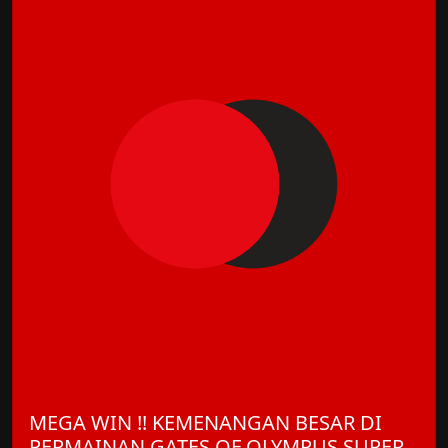
MEGA WIN !! KEMENANGAN BESAR DI
PERMAINAN GATES OF OLYMPUS SUPER