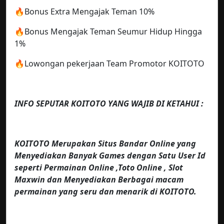
🔥Bonus Extra Mengajak Teman 10%
🔥Bonus Mengajak Teman Seumur Hidup Hingga
1%
🔥Lowongan pekerjaan Team Promotor KOITOTO
INFO SEPUTAR KOITOTO YANG WAJIB DI KETAHUI :
KOITOTO Merupakan Situs Bandar Online yang
Menyediakan Banyak Games dengan Satu User Id
seperti Permainan Online ,Toto Online , Slot
Maxwin dan Menyediakan Berbagai macam
permainan yang seru dan menarik di KOITOTO.