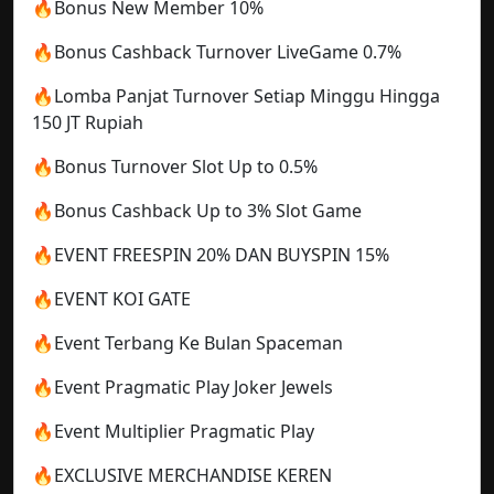
🔥Bonus New Member 10%
🔥Bonus Cashback Turnover LiveGame 0.7%
🔥Lomba Panjat Turnover Setiap Minggu Hingga
150 JT Rupiah
🔥Bonus Turnover Slot Up to 0.5%
🔥Bonus Cashback Up to 3% Slot Game
🔥EVENT FREESPIN 20% DAN BUYSPIN 15%
🔥EVENT KOI GATE
🔥Event Terbang Ke Bulan Spaceman
🔥Event Pragmatic Play Joker Jewels
🔥Event Multiplier Pragmatic Play
🔥EXCLUSIVE MERCHANDISE KEREN