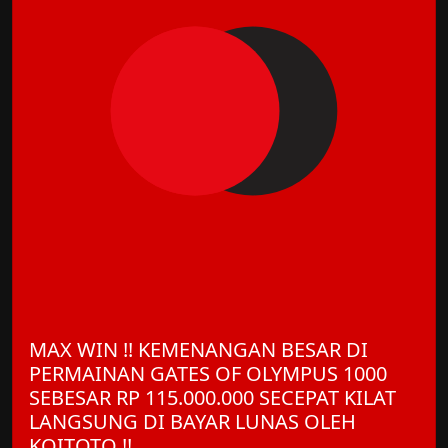
MAX WIN !! KEMENANGAN BESAR DI
PERMAINAN GATES OF OLYMPUS 1000
SEBESAR RP 115.000.000 SECEPAT KILAT
LANGSUNG DI BAYAR LUNAS OLEH
KOITOTO !!