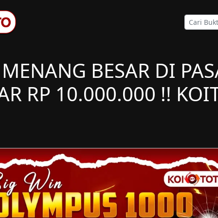
! MENANG BESAR DI PA
R RP 10.000.000 !! KO