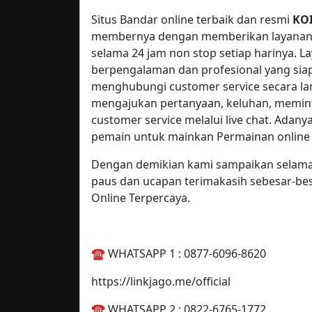
Situs Bandar online terbaik dan resmi
KO
membernya dengan memberikan layanan t
selama 24 jam non stop setiap harinya. L
berpengalaman dan profesional yang sia
menghubungi customer service secara lang
mengajukan pertanyaan, keluhan, meminta
customer service melalui live chat. Ada
pemain untuk mainkan Permainan online 
Dengan demikian kami sampaikan selama
paus dan ucapan terimakasih sebesar-be
Online Terpercaya.
☎️ WHATSAPP 1 : 0877-6096-8620
https://linkjago.me/official
☎️ WHATSAPP 2 : 0822-6765-1772