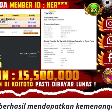
 berhasil mendapatkan kemenang