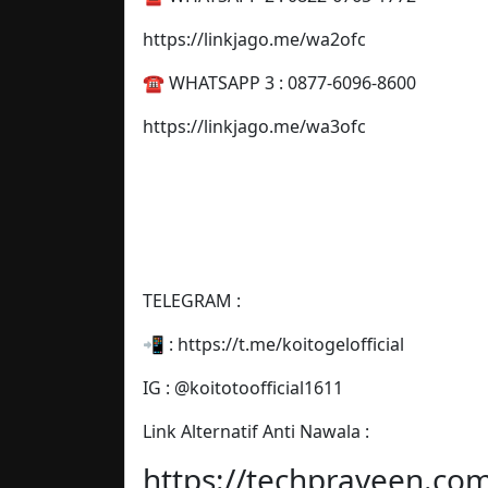
https://linkjago.me/wa2ofc
☎️ WHATSAPP 3 : 0877-6096-8600
https://linkjago.me/wa3ofc
TELEGRAM :
📲 : https://t.me/koitogelofficial
IG : @koitotoofficial1611
Link Alternatif Anti Nawala :
https://techpraveen.co