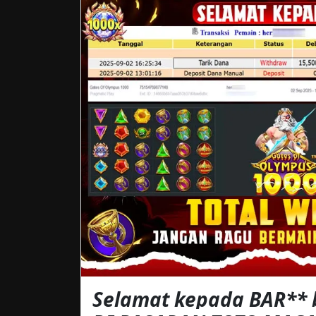
Selamat kepada BAR**