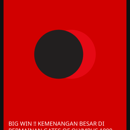
BIG WIN !! KEMENANGAN BESAR DI