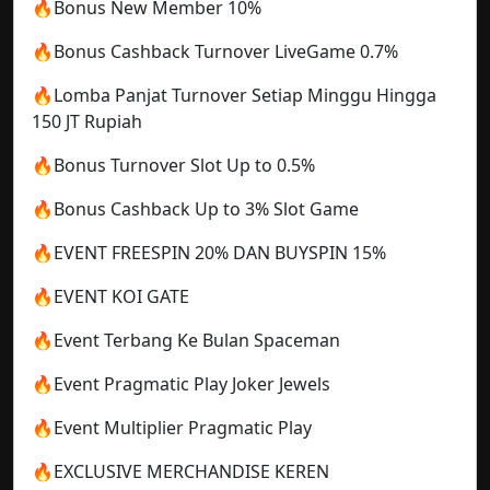
🔥Bonus New Member 10%
🔥Bonus Cashback Turnover LiveGame 0.7%
🔥Lomba Panjat Turnover Setiap Minggu Hingga
150 JT Rupiah
🔥Bonus Turnover Slot Up to 0.5%
🔥Bonus Cashback Up to 3% Slot Game
🔥EVENT FREESPIN 20% DAN BUYSPIN 15%
🔥EVENT KOI GATE
🔥Event Terbang Ke Bulan Spaceman
🔥Event Pragmatic Play Joker Jewels
🔥Event Multiplier Pragmatic Play
🔥EXCLUSIVE MERCHANDISE KEREN