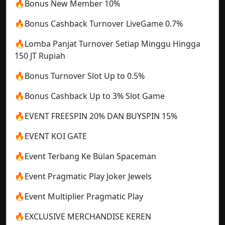
🔥Bonus New Member 10%
🔥Bonus Cashback Turnover LiveGame 0.7%
🔥Lomba Panjat Turnover Setiap Minggu Hingga
150 JT Rupiah
🔥Bonus Turnover Slot Up to 0.5%
🔥Bonus Cashback Up to 3% Slot Game
🔥EVENT FREESPIN 20% DAN BUYSPIN 15%
🔥EVENT KOI GATE
🔥Event Terbang Ke Bulan Spaceman
🔥Event Pragmatic Play Joker Jewels
🔥Event Multiplier Pragmatic Play
🔥EXCLUSIVE MERCHANDISE KEREN