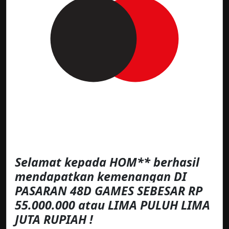
Selamat kepada HOM** berhasil
mendapatkan kemenangan DI
PASARAN 48D GAMES SEBESAR RP
55.000.000 atau LIMA PULUH LIMA
JUTA RUPIAH !