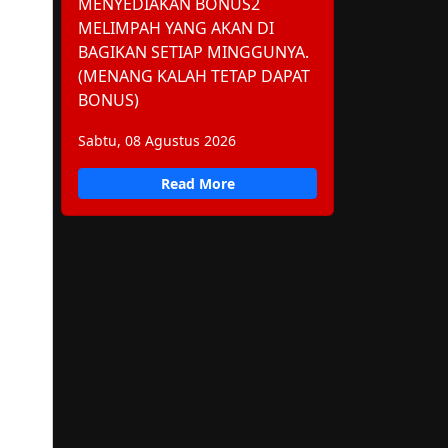
MENYEDIAKAN BONUS2
MELIMPAH YANG AKAN DI
BAGIKAN SETIAP MINGGUNYA.
(MENANG KALAH TETAP DAPAT
BONUS)
Sabtu, 08 Agustus 2026
Read More