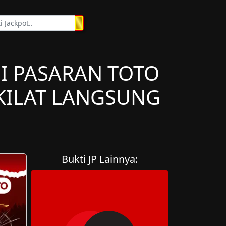
DI PASARAN TOTO
 KILAT LANGSUNG
Bukti JP Lainnya: