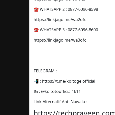
☎️ WHATSAPP 2 : 0877-6096-8598
https://linkjago.me/wa2ofc
☎️ WHATSAPP 3 : 0877-6096-8600
https://linkjago.me/wa3ofc
TELEGRAM :
📲 : https://t.me/koitogelofficial
IG : @koitotoofficial1611
Link Alternatif Anti Nawala :
https://techpraveen.co