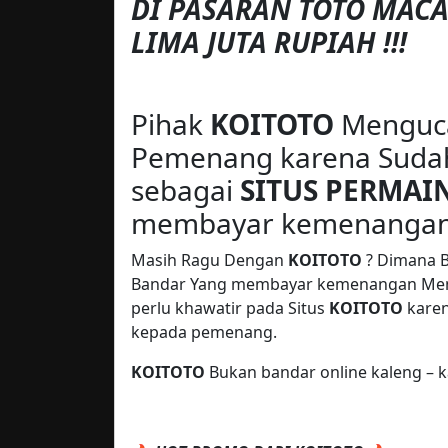
DI PASARAN TOTO MACAU
LIMA JUTA RUPIAH !!!
Pihak
KOITOTO
Menguca
Pemenang karena Suda
sebagai
SITUS PERMAI
membayar kemenangan
Masih Ragu Dengan
KOITOTO
? Dimana B
Bandar Yang membayar kemenangan Membe
perlu khawatir pada Situs
KOITOTO
karen
kepada pemenang.
KOITOTO
Bukan bandar online kaleng – ka