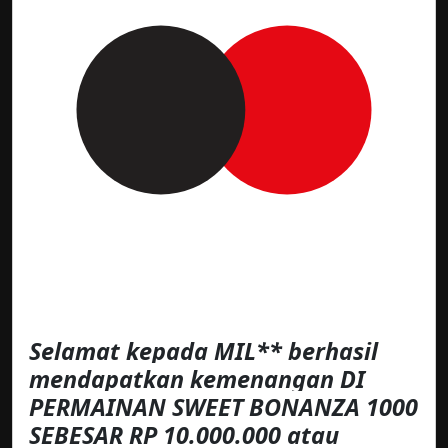
Selamat kepada MIL** berhasil
mendapatkan kemenangan DI
PERMAINAN SWEET BONANZA 1000
SEBESAR RP 10.000.000 atau