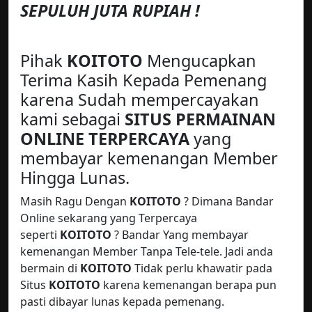
SEPULUH JUTA RUPIAH !
Pihak
KOITOTO
Mengucapkan
Terima Kasih Kepada Pemenang
karena Sudah mempercayakan
kami sebagai
SITUS PERMAINAN
ONLINE TERPERCAYA
yang
membayar kemenangan Member
Hingga Lunas.
Masih Ragu Dengan
KOITOTO
? Dimana Bandar
Online sekarang yang Terpercaya
seperti
KOITOTO
? Bandar Yang membayar
kemenangan Member Tanpa Tele-tele. Jadi anda
bermain di
KOITOTO
Tidak perlu khawatir pada
Situs
KOITOTO
karena kemenangan berapa pun
pasti dibayar lunas kepada pemenang.