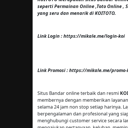
seperti Permainan Online ,Toto Online
yang seru dan menarik di KOITOTO.
Link Login : https://mikale.me/login-koi
Link Promosi : https://mikale.me/promo-
Situs Bandar online terbaik dan resmi
KO
membernya dengan memberikan layanan t
selama 24 jam non stop setiap harinya. L
berpengalaman dan profesional yang sia
menghubungi customer service secara lang
mengajukan pertanyaan, keluhan, meminta