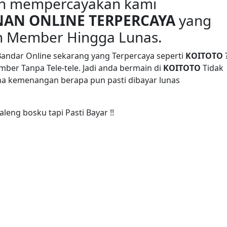
h mempercayakan kami
NAN ONLINE TERPERCAYA
yang
 Member Hingga Lunas.
andar Online sekarang yang Terpercaya seperti
KOITOTO
r Tanpa Tele-tele. Jadi anda bermain di
KOITOTO
Tidak
a kemenangan berapa pun pasti dibayar lunas
leng bosku tapi Pasti Bayar !!