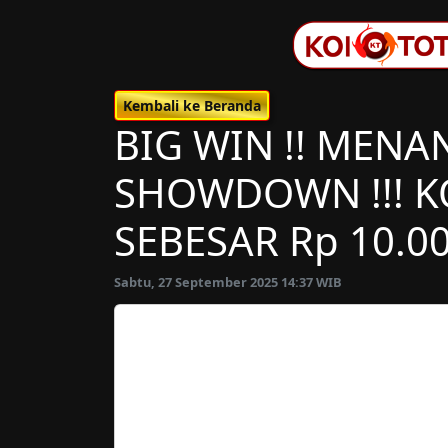
Kembali ke Beranda
BIG WIN !! MEN
SHOWDOWN !!! K
SEBESAR Rp 10.000
Sabtu, 27 September 2025 14:37 WIB