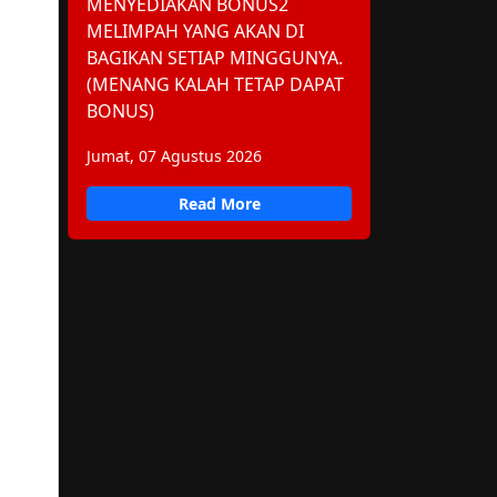
MENYEDIAKAN BONUS2
MELIMPAH YANG AKAN DI
BAGIKAN SETIAP MINGGUNYA.
(MENANG KALAH TETAP DAPAT
BONUS)
Jumat, 07 Agustus 2026
Read More