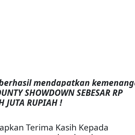
 berhasil mendapatkan kemenan
OUNTY SHOWDOWN SEBESAR RP
H JUTA RUPIAH !
pkan Terima Kasih Kepada