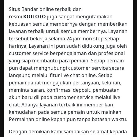
Situs Bandar online terbaik dan
resmi
KOITOTO
juga sangat mengutamakan
kepuasan semua membernya dengan memberikan
layanan terbaik untuk semua membernya. Layanan
tersebut bekerja selama 24 jam non stop setiap
harinya. Layanan ini pun sudah didukung juga oleh
customer service berpengalaman dan profesional
yang siap membantu para pemain. Setiap pemain
pun dapat menghubungi customer service secara
langsung melalui fitur live chat online. Setiap
pemain dapat mengajukan pertanyaan, keluhan,
meminta saran, konfirmasi deposit, pembuatan
akun baru dll pada customer service melalui live
chat. Adanya layanan terbaik ini memberikan
kemudahan pada semua pemain untuk mainkan
Permainan online kapan pun tanpa batasan waktu.
Dengan demikian kami sampaikan selamat kepada