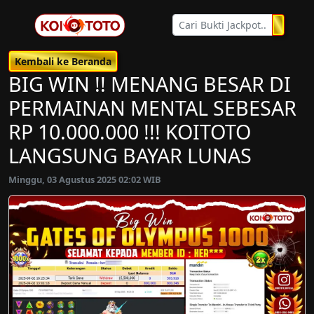
Kembali ke Beranda
BIG WIN !! MENANG BESAR DI
PERMAINAN MENTAL SEBESAR
RP 10.000.000 !!! KOITOTO
LANGSUNG BAYAR LUNAS
Minggu, 03 Agustus 2025 02:02 WIB