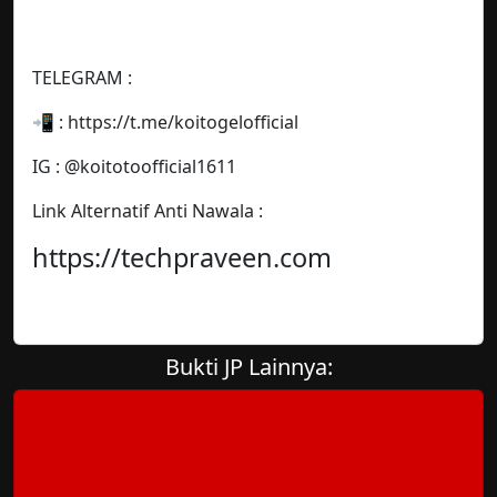
TELEGRAM :
📲 : https://t.me/koitogelofficial
IG : @koitotoofficial1611
Link Alternatif Anti Nawala :
https://techpraveen.com
Bukti JP Lainnya: