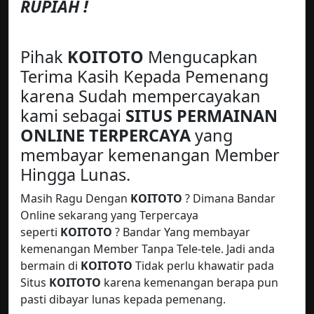
RUPIAH !
Pihak
KOITOTO
Mengucapkan
Terima Kasih Kepada Pemenang
karena Sudah mempercayakan
kami sebagai
SITUS PERMAINAN
ONLINE TERPERCAYA
yang
membayar kemenangan Member
Hingga Lunas.
Masih Ragu Dengan
KOITOTO
? Dimana Bandar
Online sekarang yang Terpercaya
seperti
KOITOTO
? Bandar Yang membayar
kemenangan Member Tanpa Tele-tele. Jadi anda
bermain di
KOITOTO
Tidak perlu khawatir pada
Situs
KOITOTO
karena kemenangan berapa pun
pasti dibayar lunas kepada pemenang.