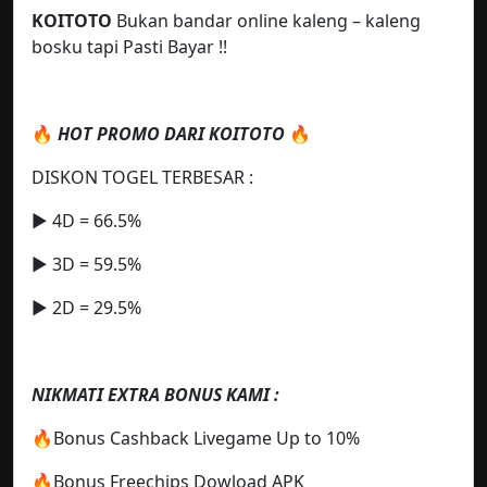
KOITOTO
Bukan bandar online kaleng – kaleng
bosku tapi Pasti Bayar !!
🔥
HOT PROMO DARI KOITOTO
🔥
DISKON TOGEL TERBESAR :
▶️ 4D = 66.5%
▶️ 3D = 59.5%
▶️ 2D = 29.5%
NIKMATI EXTRA BONUS KAMI :
🔥Bonus Cashback Livegame Up to 10%
🔥Bonus Freechips Dowload APK