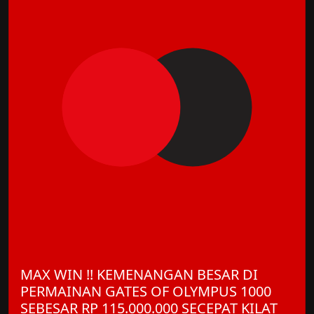
MAX WIN !! KEMENANGAN BESAR DI
PERMAINAN GATES OF OLYMPUS 1000
SEBESAR RP 115.000.000 SECEPAT KILAT