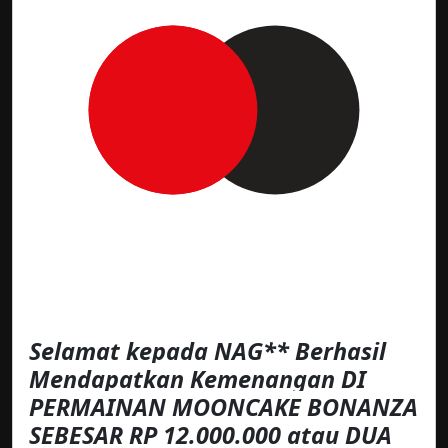
Selamat kepada NAG** Berhasil
Mendapatkan Kemenangan DI
PERMAINAN MOONCAKE BONANZA
SEBESAR RP 12.000.000 atau DUA