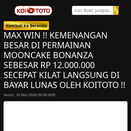
Kembali ke Beranda
MAX WIN !! KEMENANGAN
BESAR DI PERMAINAN
MOONCAKE BONANZA
SEBESAR RP 12.000.000
SECEPAT KILAT LANGSUNG DI
BAYAR LUNAS OLEH KOITOTO !!
Senin, 18 Mei 2026 09:08 WIB