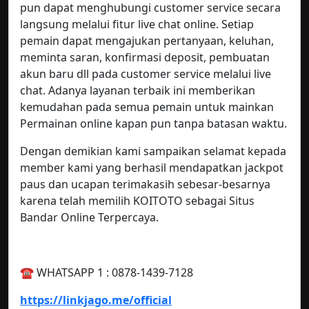
pun dapat menghubungi customer service secara
langsung melalui fitur live chat online. Setiap
pemain dapat mengajukan pertanyaan, keluhan,
meminta saran, konfirmasi deposit, pembuatan
akun baru dll pada customer service melalui live
chat. Adanya layanan terbaik ini memberikan
kemudahan pada semua pemain untuk mainkan
Permainan online kapan pun tanpa batasan waktu.
Dengan demikian kami sampaikan selamat kepada
member kami yang berhasil mendapatkan jackpot
paus dan ucapan terimakasih sebesar-besarnya
karena telah memilih KOITOTO sebagai Situs
Bandar Online Terpercaya.
☎️ WHATSAPP 1 : 0878-1439-7128
https://linkjago.me/official