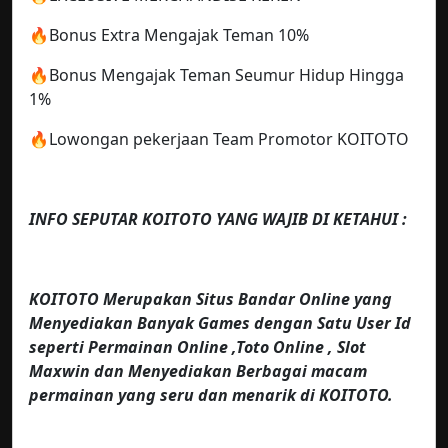
🔥Bonus Extra Mengajak Teman 10%
🔥Bonus Mengajak Teman Seumur Hidup Hingga
1%
🔥Lowongan pekerjaan Team Promotor KOITOTO
INFO SEPUTAR KOITOTO YANG WAJIB DI KETAHUI :
KOITOTO Merupakan Situs Bandar Online yang
Menyediakan Banyak Games dengan Satu User Id
seperti Permainan Online ,Toto Online , Slot
Maxwin dan Menyediakan Berbagai macam
permainan yang seru dan menarik di KOITOTO.