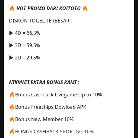
🔥
HOT PROMO DARI KOITOTO
🔥
DISKON TOGEL TERBESAR :
▶️ 4D = 66.5%
▶️ 3D = 59.5%
▶️ 2D = 29.5%
NIKMATI EXTRA BONUS KAMI :
🔥Bonus Cashback Livegame Up to 10%
🔥Bonus Freechips Dowload APK
🔥Bonus New Member 10%
🔥BONUS CASHBACK SPORTGG 10%