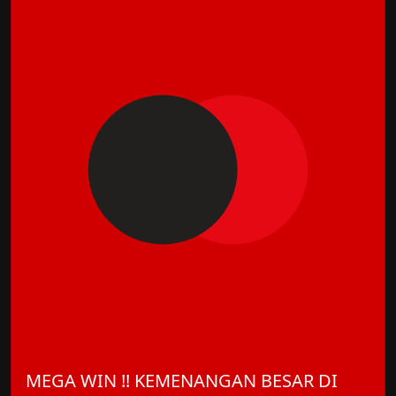
MEGA WIN !! KEMENANGAN BESAR DI