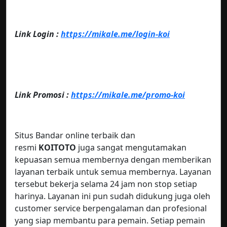
Link Login :
https://mikale.me/login-koi
Link Promosi :
https://mikale.me/promo-koi
Situs Bandar online terbaik dan
resmi
KOITOTO
juga sangat mengutamakan
kepuasan semua membernya dengan memberikan
layanan terbaik untuk semua membernya. Layanan
tersebut bekerja selama 24 jam non stop setiap
harinya. Layanan ini pun sudah didukung juga oleh
customer service berpengalaman dan profesional
yang siap membantu para pemain. Setiap pemain